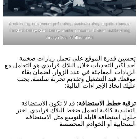
Black Friday, sale message for shop. Business shopping store banner
for Black Friday. Black Friday crushing ground. 3D Neon text breaking
through floor, 3D illustration
تحسين قدرة الموقع على تحمل زيارات ضخمة
أحد أكبر التحديات خلال البلاك فرايدي هو التعامل مع
الزيادات المفاجئة في عدد الزوار. لضمان بقاء
موقعك قيد التشغيل وتقديم تجربة سلسة، يجب
عليك اتخاذ الإجراءات التالية:
ترقية خطط الاستضافة:
قد لا تكون الاستضافة
التقليدية كافية لتحمل ضغط البلاك فرايدي. اختر
حلول استضافة قابلة للتوسع مثل الاستضافة
السحابية أو الخوادم المخصصة